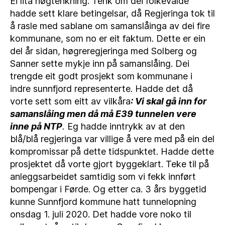
Ei lita høgtenkning: Tenk om dei folkevalde
hadde sett klare betingelsar, då Regjeringa tok til
å rasle med sablane om samanslåinga av dei fire
kommunane, som no er eit faktum. Dette er ein
del år sidan, høgreregjeringa med Solberg og
Sanner sette mykje inn på samanslåing. Dei
trengde eit godt prosjekt som kommunane i
indre sunnfjord representerte. Hadde det då
vorte sett som eitt av vilkåra
: Vi skal gå inn for
samanslåing men då må E39 tunnelen vere
inne på NTP
.
Eg hadde inntrykk av at den
blå/blå regjeringa var villige å vere med på ein del
kompromissar på dette tidspunktet. Hadde dette
prosjektet då vorte gjort byggeklart. Teke til på
anleggsarbeidet samtidig som vi fekk innført
bompengar i Førde. Og etter ca. 3 års byggetid
kunne Sunnfjord kommune hatt tunnelopning
onsdag 1. juli 2020. Det hadde vore noko til