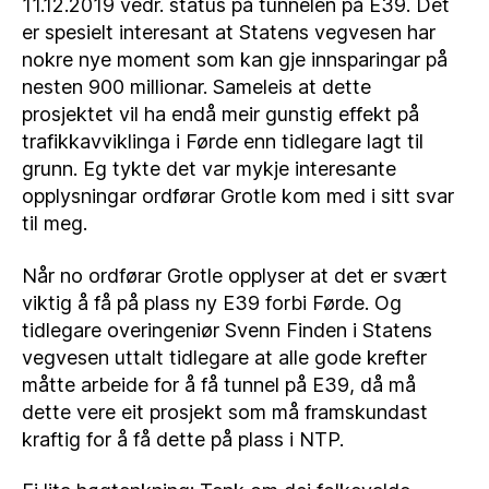
11.12.2019 vedr. status på tunnelen på E39. Det
er spesielt interesant at Statens vegvesen har
nokre nye moment som kan gje innsparingar på
nesten 900 millionar. Sameleis at dette
prosjektet vil ha endå meir gunstig effekt på
trafikkavviklinga i Førde enn tidlegare lagt til
grunn. Eg tykte det var mykje interesante
opplysningar ordførar Grotle kom med i sitt svar
til meg.
Når no ordførar Grotle opplyser at det er svært
viktig å få på plass ny E39 forbi Førde. Og
tidlegare overingeniør Svenn Finden i Statens
vegvesen uttalt tidlegare at alle gode krefter
måtte arbeide for å få tunnel på E39, då må
dette vere eit prosjekt som må framskundast
kraftig for å få dette på plass i NTP.