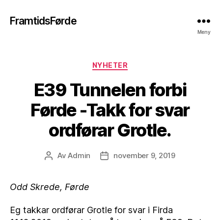
FramtidsFørde
Meny
Kategorier
NYHETER
E39 Tunnelen forbi
Førde -Takk for svar
ordførar Grotle.
Av
Admin
november 9, 2019
Innleggsforfatter
Publiseringsdato
Odd Skrede, Førde
Eg takkar ordførar Grotle for svar i Firda