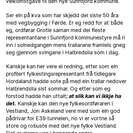
velkomstgåve til den nye Sunnfjord kommune.
Ser ein på kva som har skjedd dei siste 50 åra
med vegbygging i Førde. Er eg redd for at både
eg, ordførar Grotle saman med dei fleste
representantane i Sunnfjord kommunestyre må ri
inn i solnedgangen mens trailarane framleis gneg
seg gjennom svingane i Halbredslia som i dag.
Kanskje kan her vere ei redning, etter som ein
profilert fylkestingsrepresentant frå tidlegare
Hordaland hadde sote på med ein trailar nedover
Halbrendslia sist sommar. Og etter som eg
forstod hadde han uttalt
;
at slik kan vi ikkje ha
det
.
Kanskje kan den nye fylkesordføraren i
Vestland, Jon Askeland vere med som ein god
pådrivar for E39 tunnelen, no vi er vortne så
store og robuste med det nye fylke Vestland.